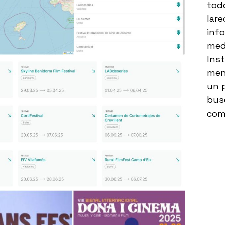
todo
lare
inf
medi
Ins
men
un 
bus
com