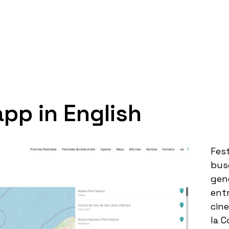
app in English
Fes
bus
gen
entr
cin
la C